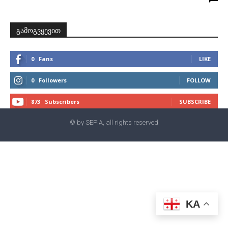
გამოგვყევით
0
Fans
LIKE
0
Followers
FOLLOW
873
Subscribers
SUBSCRIBE
© by SEPIA, all rights reserved
KA