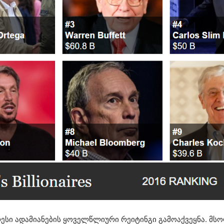
სი ადამიანების ყოველწლიური რეიტინგი გამოაქვეყნა. მს