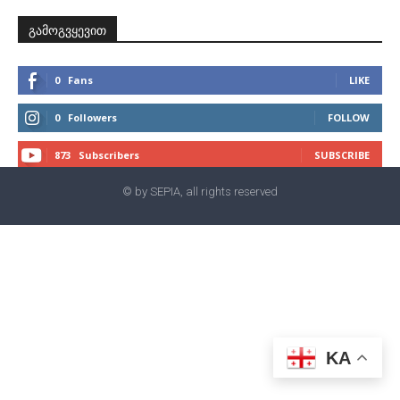
გამოგვყევით
0
Fans
LIKE
0
Followers
FOLLOW
873
Subscribers
SUBSCRIBE
© by SEPIA, all rights reserved
KA