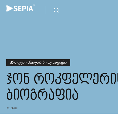
ᲞᲠᲝᲤᲔᲡᲘᲝᲜᲐᲚᲗᲐ ᲑᲘᲝᲒᲠᲐᲤᲘᲔᲑᲘ
ᲯᲝᲜ ᲠᲝᲙᲤᲔᲚᲔᲠᲘ
ᲑᲘᲝᲒᲠᲐᲤᲘᲐ
3488