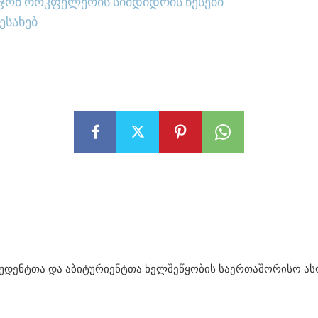
: ჯონ როკფელერის სიმდიდრის წესები
ესახებ
უდენტთა და აბიტურიენტთა ხელშეწყობის საერთაშორისო ასოც