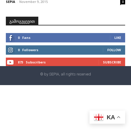
SEPIA
-
November 9, 2015
0
გამოგვყევით
0
Fans
LIKE
0
Followers
FOLLOW
873
Subscribers
SUBSCRIBE
© by SEPIA, all rights reserved
KA