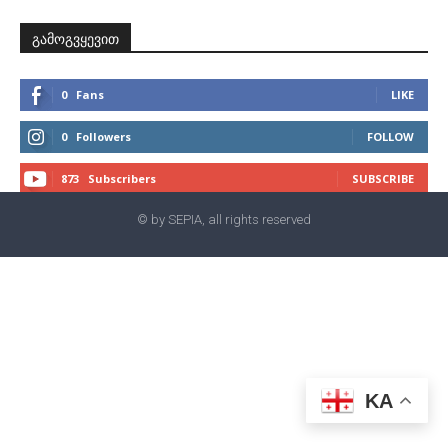
გამოგვყევით
0
Fans
LIKE
0
Followers
FOLLOW
873
Subscribers
SUBSCRIBE
© by SEPIA, all rights reserved
KA