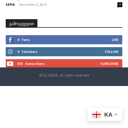
SEPIA
-
December 2, 2015
0
გამოგვყევით
0
Fans
LIKE
0
Followers
FOLLOW
873
Subscribers
SUBSCRIBE
© by SEPIA, all rights reserved
KA