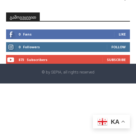
გამოგვყევით
0
Fans
LIKE
0
Followers
FOLLOW
873
Subscribers
SUBSCRIBE
© by SEPIA, all rights reserved
KA