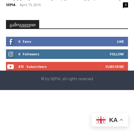
SEPIA
-
April 15, 2016
0
გამოგვყევით
0
Fans
LIKE
0
Followers
FOLLOW
873
Subscribers
SUBSCRIBE
© by SEPIA, all rights reserved
KA