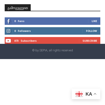
გამოგვყევით
0
Fans
LIKE
0
Followers
FOLLOW
873
Subscribers
SUBSCRIBE
© by SEPIA, all rights reserved
KA