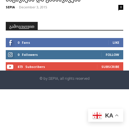
SEPIA
-
December 3, 2015
0
გამოგვყევით
0
Fans
LIKE
0
Followers
FOLLOW
873
Subscribers
SUBSCRIBE
© by SEPIA, all rights reserved
KA