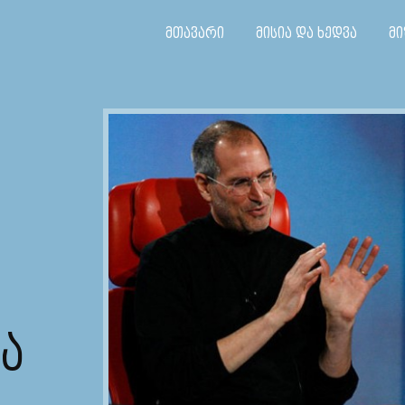
მთავარი
მისია და ხედვა
მი
ᲑᲐ