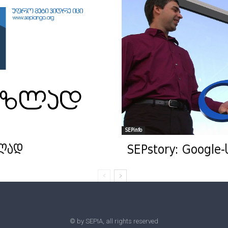
SEPinfo
ზლად
SEPstory: Googl
© by SEPIA, all rights reserved