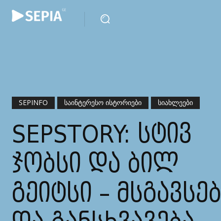
SEPINFO
ᲡᲐᲘᲜᲢᲔᲠᲔᲡᲝ ᲘᲡᲢᲝᲠᲘᲔᲑᲘ
ᲡᲘᲐᲮᲚᲔᲔᲑᲘ
SEPSTORY: ᲡᲢᲘᲕ
ᲯᲝᲑᲡᲘ ᲓᲐ ᲑᲘᲚ
ᲒᲔᲘᲢᲡᲘ – ᲛᲡᲒᲐᲕᲡᲔ