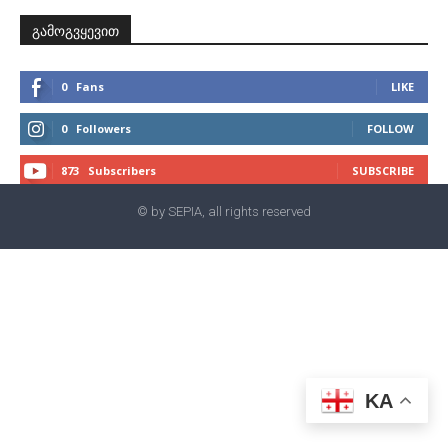
გამოგვყევით
0
Fans
LIKE
0
Followers
FOLLOW
873
Subscribers
SUBSCRIBE
© by SEPIA, all rights reserved
KA