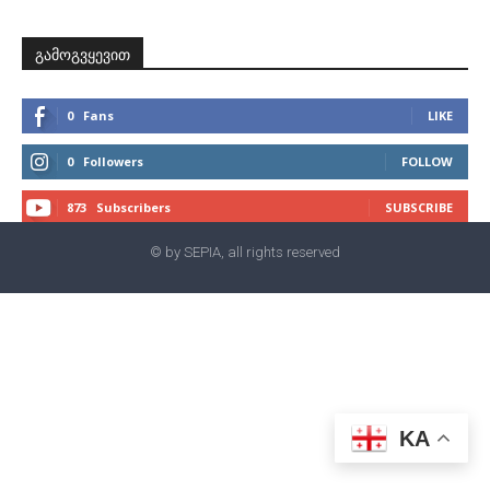
გამოგვყევით
0
Fans
LIKE
0
Followers
FOLLOW
873
Subscribers
SUBSCRIBE
© by SEPIA, all rights reserved
KA