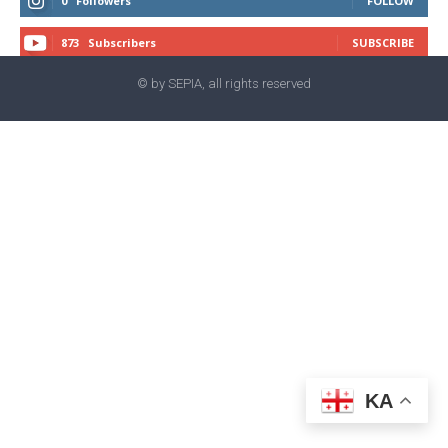
0
Followers
FOLLOW
873
Subscribers
SUBSCRIBE
© by SEPIA, all rights reserved
KA