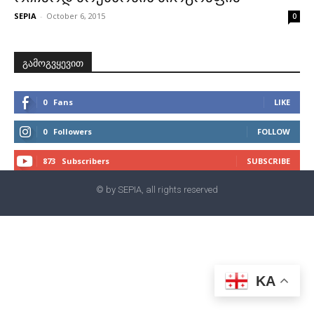
SEPIA
-
October 6, 2015
0
გამოგვყევით
0
Fans
LIKE
0
Followers
FOLLOW
873
Subscribers
SUBSCRIBE
© by SEPIA, all rights reserved
KA