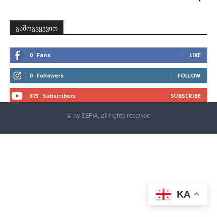
გამოგვყევით
0
Fans
LIKE
0
Followers
FOLLOW
873
Subscribers
SUBSCRIBE
© by SEPIA, all rights reserved
KA