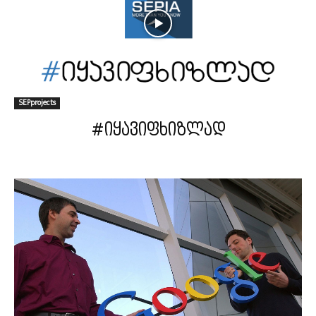
SEPprojects
#იყავიფხიზლად