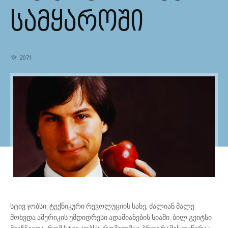
ᲡᲐᲛᲧᲐᲠᲝᲨᲘ
2071
სტივ ჯობსი, ტექნიკური რევოლუციის სახე, ძალიან მალე
მოხვდა ამერიკის უმდიდრესი ადამიანების სიაში. ბილ გეიტსი