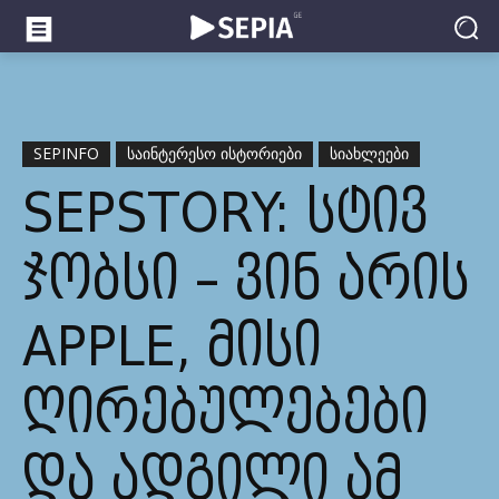
SEPINFO
ᲡᲐᲘᲜᲢᲔᲠᲔᲡᲝ ᲘᲡᲢᲝᲠᲘᲔᲑᲘ
ᲡᲘᲐᲮᲚᲔᲔᲑᲘ
SEPSTORY: ᲡᲢᲘᲕ
ᲯᲝᲑᲡᲘ – ᲕᲘᲜ ᲐᲠᲘᲡ
APPLE, ᲛᲘᲡᲘ
ᲦᲘᲠᲔᲑᲣᲚᲔᲑᲔᲑᲘ
ᲓᲐ ᲐᲓᲒᲘᲚᲘ ᲐᲛ