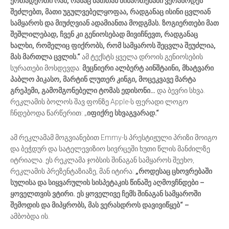
ერთადერთი რამ, რასაც მათთან მიმართებაში ვერასოდეს
შეძლებთ, მათი უგულვებელყოფაა, რადგანაც ისინი ცვლიან
სამყაროს და მიუძღვიან ადამიანთა მოდგმას. ზოგიერთები მათ
შეშლილებად, ჩვენ კი გენიოსებად მივიჩნევთ, რადგანაც
ხალხი, რომელიც ფიქრობს, რომ სამყაროს შეცვლა შეუძლია,
მას მართლა ცვლის.“
ამ ტექსტს ყველა დროის გენიოსების
სურათები მოსდევდა:
მეცნიერი ალბერტ აინშტაინი, მხატვარი
პაბლო პიკასო, მარტინ ლუთერ კინგი, მოცეკვავე მარტა
გრეჰემი, გამომგონებელი ტომას ედისონი…
და ბევრი სხვა.
რეკლამის ბოლოს შავ ფონზე Apple-ს ფერადი ლოგო
ჩნდებოდა წარწერით: „
იფიქრე სხვაგვარად.“
ამ რეკლამამ მოგვიანებით Emmy-ს პრესტიჟული პრიზი მოიგო
და ბეჭდურ და სატელევიზიო სივრცეში ხუთი წლის მანძილზე
იტრიალა. ეს რეკლამა ჯობსის შინაგან სამყაროს შეეხო,
რეკლამის პრეზენტაზიაზე, მან იტირა:
„როდესაც ცხოვრებაში
სულისა და სიყვარულის სისპეტაკის წინაშე აღმოვჩნდები –
ყოველთვის ვტირი. ეს ყოველივე ჩემს შინაგან სამყაროში
შემოდის და მიპყრობს, მას ვერასდროს დავივიწყებ“ –
ამბობდა ის.