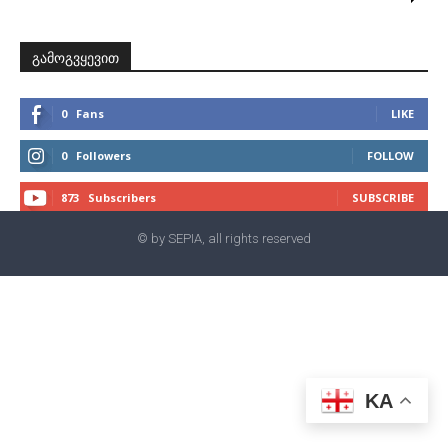
გამოგვყევით
0
Fans
LIKE
0
Followers
FOLLOW
873
Subscribers
SUBSCRIBE
© by SEPIA, all rights reserved
KA