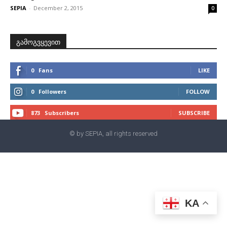
SEPIA
-
December 2, 2015
0
გამოგვყევით
0
Fans
LIKE
0
Followers
FOLLOW
873
Subscribers
SUBSCRIBE
© by SEPIA, all rights reserved
KA