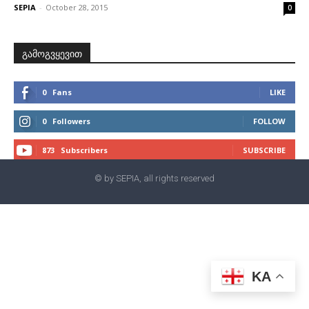
SEPIA
-
October 28, 2015
0
გამოგვყევით
0
Fans
LIKE
0
Followers
FOLLOW
873
Subscribers
SUBSCRIBE
© by SEPIA, all rights reserved
KA