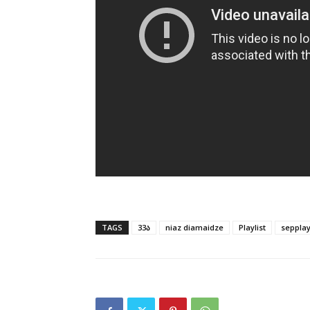
TAGS
33ა
niaz diamaidze
Playlist
sepplay