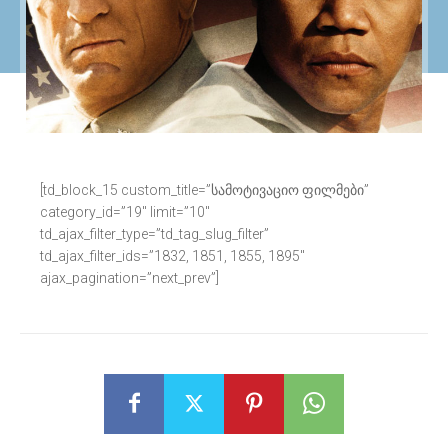
[td_block_15 custom_title=”სამოტივაციო ფილმები”
category_id=”19″ limit=”10″
td_ajax_filter_type=”td_tag_slug_filter”
td_ajax_filter_ids=”1832, 1851, 1855, 1895″
ajax_pagination=”next_prev”]