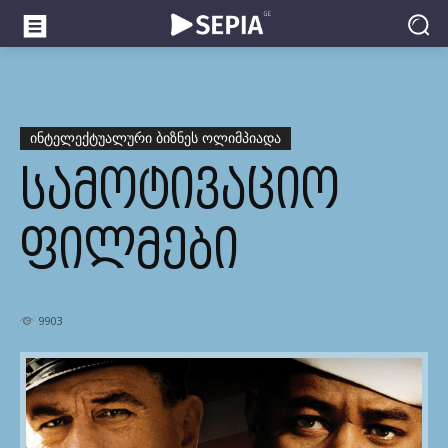
ᲘᲜᲢᲔᲚᲔᲥᲢᲣᲐᲚᲣᲠᲘ ᲑᲘᲖᲜᲔᲡ ᲝᲚᲘᲛᲞᲘᲐᲓᲐ
ᲡᲐᲛᲝᲢᲘᲕᲐᲪᲘᲝ
ᲤᲘᲚᲛᲔᲑᲘ
9903