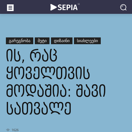
ᲒᲐᲠᲔᲒᲜᲝᲑᲐ
ᲛᲔᲢᲘ
ᲓᲘᲖᲐᲘᲜᲘ
ᲡᲘᲐᲮᲚᲔᲔᲑᲘ
ᲘᲡ, ᲠᲐᲪ
ᲧᲝᲕᲔᲚᲗᲕᲘᲡ
ᲛᲝᲓᲐᲨᲘᲐ: ᲨᲐᲕᲘ
ᲡᲐᲗᲕᲐᲚᲔ
1626