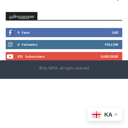
გამოგვყევით
0
Fans
LIKE
0
Followers
FOLLOW
873
Subscribers
SUBSCRIBE
© by SEPIA, all rights reserved
KA