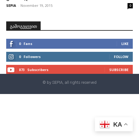
SEPIA
-
November 19, 2015
0
გამოგვყევით
0
Fans
LIKE
0
Followers
FOLLOW
873
Subscribers
SUBSCRIBE
© by SEPIA, all rights reserved
KA