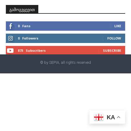
გამოგვყევით
0
Fans
LIKE
0
Followers
FOLLOW
873
Subscribers
SUBSCRIBE
© by SEPIA, all rights reserved
KA