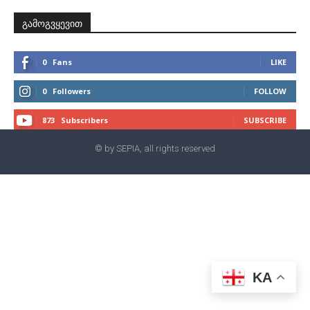
გამოგვყევით
0
Fans
LIKE
0
Followers
FOLLOW
873
Subscribers
SUBSCRIBE
© by SEPIA, all rights reserved
KA