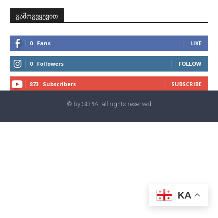
გამოგვყევით
0
Fans
LIKE
0
Followers
FOLLOW
873
Subscribers
SUBSCRIBE
© by SEPIA, all rights reserved
KA