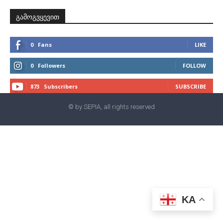
გამოგვყევით
0
Fans
LIKE
0
Followers
FOLLOW
873
Subscribers
SUBSCRIBE
© by SEPIA, all rights reserved
KA