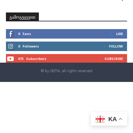
გამოგვყევით
0
Fans
LIKE
0
Followers
FOLLOW
873
Subscribers
SUBSCRIBE
© by SEPIA, all rights reserved
KA