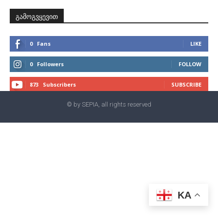
გამოგვყევით
0
Fans
LIKE
0
Followers
FOLLOW
873
Subscribers
SUBSCRIBE
© by SEPIA, all rights reserved
KA