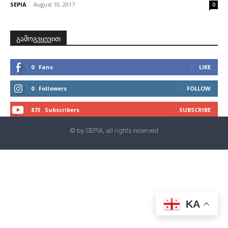
SEPIA
-
August 10, 2017
0
გამოგვყევით
0
Fans
LIKE
0
Followers
FOLLOW
873
Subscribers
SUBSCRIBE
© by SEPIA, all rights reserved
KA