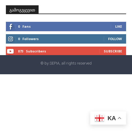
გამოგვყევით
0
Fans
LIKE
0
Followers
FOLLOW
873
Subscribers
SUBSCRIBE
© by SEPIA, all rights reserved
KA