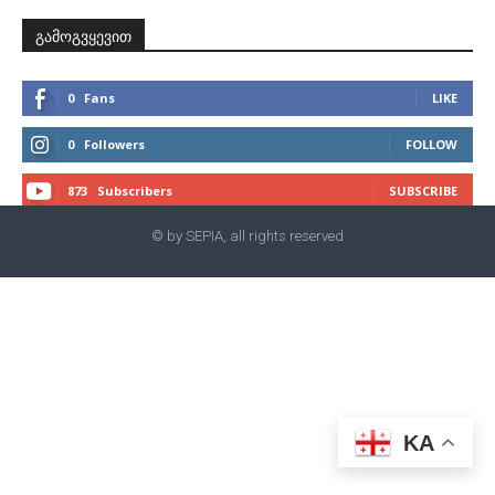
გამოგვყევით
0
Fans
LIKE
0
Followers
FOLLOW
873
Subscribers
SUBSCRIBE
© by SEPIA, all rights reserved
KA