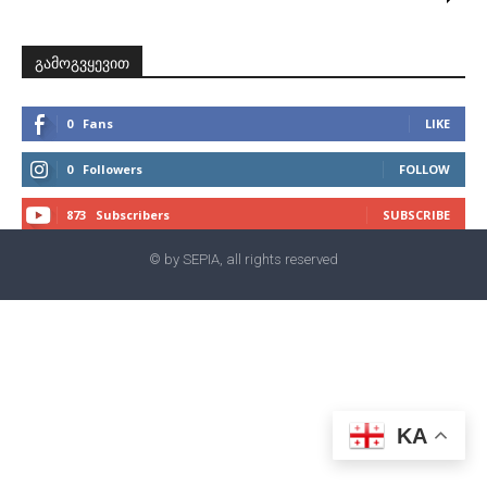
გამოგვყევით
0
Fans
LIKE
0
Followers
FOLLOW
873
Subscribers
SUBSCRIBE
© by SEPIA, all rights reserved
KA