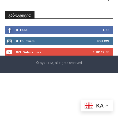
გამოგვყევით
0
Fans
LIKE
0
Followers
FOLLOW
873
Subscribers
SUBSCRIBE
© by SEPIA, all rights reserved
KA