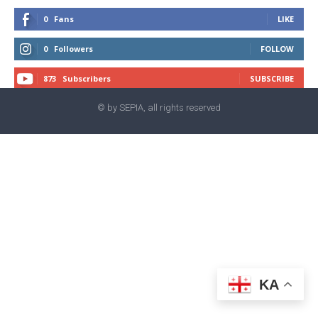
0
Fans
LIKE
0
Followers
FOLLOW
873
Subscribers
SUBSCRIBE
© by SEPIA, all rights reserved
KA