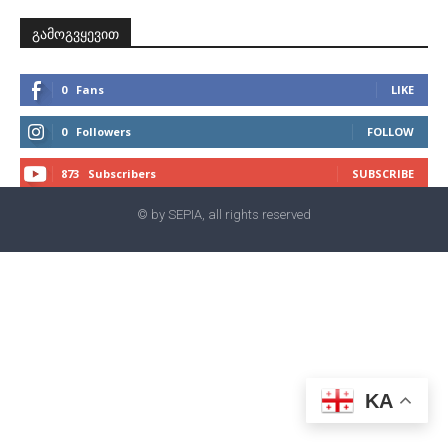
გამოგვყევით
0
Fans
LIKE
0
Followers
FOLLOW
873
Subscribers
SUBSCRIBE
© by SEPIA, all rights reserved
KA