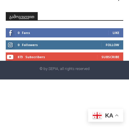
გამოგვყევით
0
Fans
LIKE
0
Followers
FOLLOW
873
Subscribers
SUBSCRIBE
© by SEPIA, all rights reserved
KA