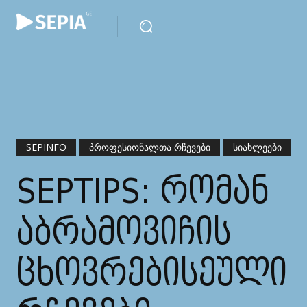
SEPINFO
ᲞᲠᲝᲤᲔᲡᲘᲝᲜᲐᲚᲗᲐ ᲠᲩᲔᲕᲔᲑᲘ
ᲡᲘᲐᲮᲚᲔᲔᲑᲘ
SEPTIPS: ᲠᲝᲛᲐᲜ
ᲐᲑᲠᲐᲛᲝᲕᲘᲩᲘᲡ
ᲪᲮᲝᲕᲠᲔᲑᲘᲡᲔᲣᲚᲘ