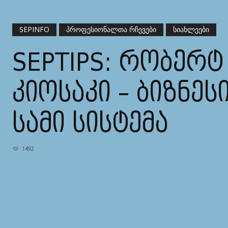
SEPINFO
ᲞᲠᲝᲤᲔᲡᲘᲝᲜᲐᲚᲗᲐ ᲠᲩᲔᲕᲔᲑᲘ
ᲡᲘᲐᲮᲚᲔᲔᲑᲘ
SEPTIPS: ᲠᲝᲑᲔᲠᲢ
ᲙᲘᲝᲡᲐᲙᲘ – ᲑᲘᲖᲜᲔᲡ
ᲡᲐᲛᲘ ᲡᲘᲡᲢᲔᲛᲐ
1492