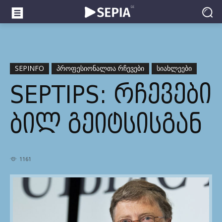
SEPINFO
ᲞᲠᲝᲤᲔᲡᲘᲝᲜᲐᲚᲗᲐ ᲠᲩᲔᲕᲔᲑᲘ
ᲡᲘᲐᲮᲚᲔᲔᲑᲘ
SEPTIPS: ᲠᲩᲔᲕᲔᲑᲘ
ᲑᲘᲚ ᲒᲔᲘᲢᲡᲘᲡᲒᲐᲜ
1161