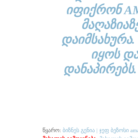
ᲘᲤᲘᲥᲠᲝᲜ A
ᲛᲐᲦᲐᲖᲘᲐᲖ
ᲓᲐᲘᲛᲡᲐᲮᲣᲠᲐ.
ᲘᲧᲝᲡ Დ
ᲓᲐᲜᲐᲞᲘᲠᲔᲑᲡ.
წყარო:
ბიზნეს გენია | ჯეფ ბეზოსი am