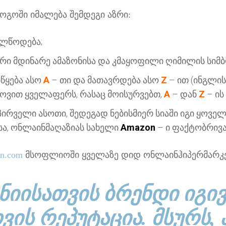
ოგოში იმალება შემდეგი აზრი:
ელწოდება;
არი მდინარე ამაზონისა და კმაყოფილი ღიმილის სი
იწყება ასო
A
– თი და მათავრდება ასო
Z
– ით (ინგლის
პოვით ყველაფერს, რასაც მოისურვებთ,
A
– დან
Z
– ი
 პირველი ასოთი, შედეგად ნებისმიერ სიაში იგი ყოვე
სა, ონლაინმაღაზიას სახელი
Amazon
– ი ფაქტობრივა
n.com
მსოფლიოში ყველაზე დიდ ონლაინჰიპერმარკე
ᲜᲘᲘᲡᲐᲗᲕᲘᲡ ᲑᲠᲔᲜᲓᲘ ᲘᲒᲘᲕ
ᲕᲘᲡ ᲠᲔᲞᲣᲢᲐᲪᲘᲐ. ᲛᲡᲣᲠᲡ, 