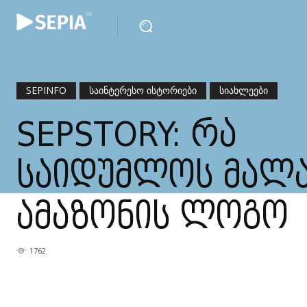
SEPINFO
ᲡᲐᲘᲜᲢᲔᲠᲔᲡᲝ ᲘᲡᲢᲝᲠᲘᲔᲑᲘ
ᲡᲘᲐᲮᲚᲔᲔᲑᲘ
SEPSTORY: ᲠᲐ
ᲡᲐᲘᲓᲣᲛᲚᲝᲡ ᲛᲐᲚ
ᲐᲛᲐᲖᲝᲜᲘᲡ ᲚᲝᲒᲝ
1762