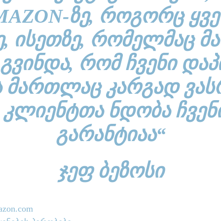
MAZON-ᲖᲔ, ᲠᲝᲒᲝᲠᲪ ᲧᲕᲔ
Ე, ᲘᲡᲔᲗᲖᲔ, ᲠᲝᲛᲔᲚᲛᲐᲪ Მ
 ᲒᲕᲘᲜᲓᲐ, ᲠᲝᲛ ᲩᲕᲔᲜᲘ ᲓᲐᲞ
Ა ᲛᲐᲠᲗᲚᲐᲪ ᲙᲐᲠᲒᲐᲓ ᲕᲐ
 ᲙᲚᲘᲔᲜᲢᲗᲐ ᲜᲓᲝᲑᲐ ᲩᲕᲔᲜ
ᲒᲐᲠᲐᲜᲢᲘᲐᲐ“
ᲯᲔᲤ ᲑᲔᲖᲝᲡᲘ
azon.com