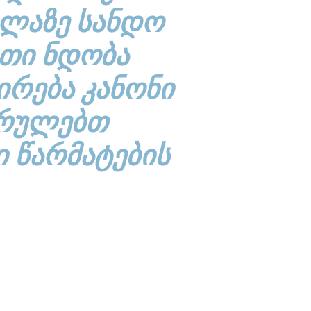
ᲚᲐᲖᲔ ᲡᲐᲜᲓᲝ
ᲐᲗᲘ ᲜᲓᲝᲑᲐ
ᲘᲠᲔᲑᲐ ᲙᲐᲜᲝᲜᲘ
ᲡᲠᲣᲚᲔᲑᲗ
Ი ᲬᲐᲠᲛᲐᲢᲔᲑᲘᲡ