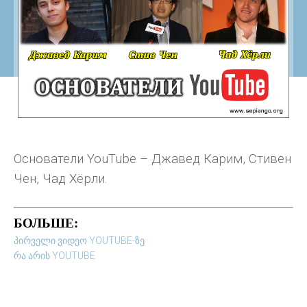
Основатели YouTube – Джавед Карим, Стивен
Чен, Чад Хёрли.
БОЛЬШЕ:
პირველი ვიდეო YOUTUBE-ზე
რა არის YOUTUBE