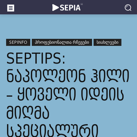
SEPINFO
ᲞᲠᲝᲤᲔᲡᲘᲝᲜᲐᲚᲗᲐ ᲠᲩᲔᲕᲔᲑᲘ
ᲡᲘᲐᲮᲚᲔᲔᲑᲘ
SEPTIPS:
ᲜᲐᲞᲝᲚᲔᲝᲜ ᲰᲘᲚᲘ
– ᲧᲝᲕᲔᲚᲘ ᲘᲓᲔᲘᲡ
ᲛᲘᲦᲛᲐ
ᲡᲞᲔᲪᲘᲐᲚᲣᲠᲘ