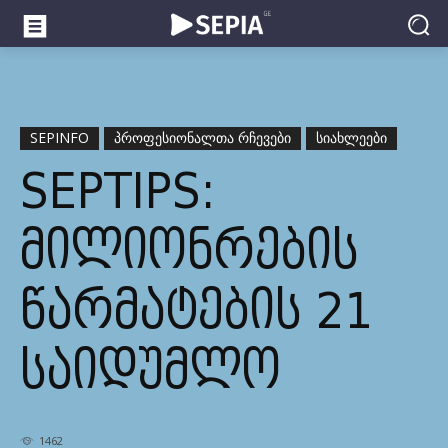
SEPINFO
ᲞᲠᲝᲤᲔᲡᲘᲝᲜᲐᲚᲗᲐ ᲠᲩᲔᲕᲔᲑᲘ
ᲡᲘᲐᲮᲚᲔᲔᲑᲘ
SEPTIPS:
ᲛᲘᲚᲘᲝᲜᲠᲔᲑᲘᲡ
ᲬᲐᲠᲛᲐᲢᲔᲑᲘᲡ 21
ᲡᲐᲘᲓᲣᲛᲚᲝ
1462