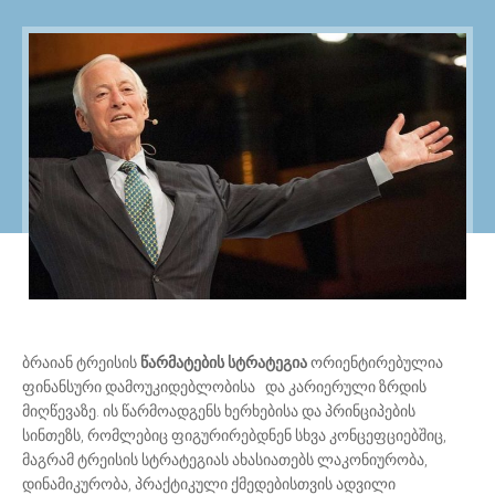
ბრაიან ტრეისის
წარმატების სტრატეგია
ორიენტირებულია
ფინანსური დამოუკიდებლობისა და კარიერული ზრდის
მიღწევაზე. ის წარმოადგენს ხერხებისა და პრინციპების
სინთეზს, რომლებიც ფიგურირებდნენ სხვა კონცეფციებშიც,
მაგრამ ტრეისის სტრატეგიას ახასიათებს ლაკონიურობა,
დინამიკურობა, პრაქტიკული ქმედებისთვის ადვილი