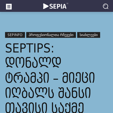
SEPINFO
ᲞᲠᲝᲤᲔᲡᲘᲝᲜᲐᲚᲗᲐ ᲠᲩᲔᲕᲔᲑᲘ
ᲡᲘᲐᲮᲚᲔᲔᲑᲘ
SEPTIPS:
ᲓᲝᲜᲐᲚᲓ
ᲢᲠᲐᲛᲞᲘ – ᲛᲘᲔᲪᲘ
ᲘᲦᲑᲐᲚᲡ ᲨᲐᲜᲡᲘ
ᲗᲐᲕᲘᲡᲘ ᲡᲐᲥᲛᲔ