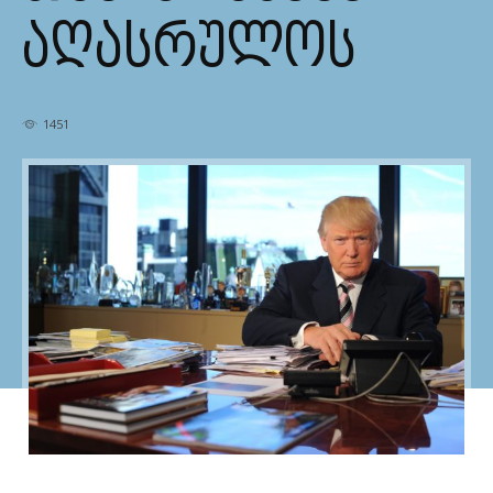
ᲐᲦᲐᲡᲠᲣᲚᲝᲡ
1451