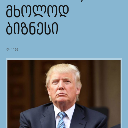
ᲛᲮᲝᲚᲝᲓ
ᲑᲘᲖᲜᲔᲡᲘ
1156