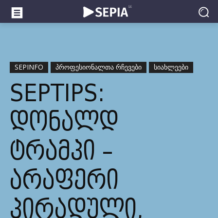
SEPINFO
ᲞᲠᲝᲤᲔᲡᲘᲝᲜᲐᲚᲗᲐ ᲠᲩᲔᲕᲔᲑᲘ
ᲡᲘᲐᲮᲚᲔᲔᲑᲘ
SEPTIPS:
ᲓᲝᲜᲐᲚᲓ
ᲢᲠᲐᲛᲞᲘ –
ᲐᲠᲐᲤᲔᲠᲘ
ᲞᲘᲠᲐᲓᲣᲚᲘ,