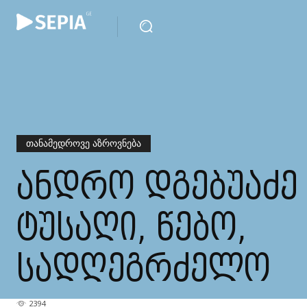
ᲗᲐᲜᲐᲛᲔᲓᲠᲝᲕᲔ ᲐᲖᲠᲝᲕᲜᲔᲑᲐ
ᲐᲜᲓᲠᲝ ᲓᲒᲔᲑᲣᲐᲫᲔ 
ᲢᲣᲡᲐᲦᲘ, ᲬᲔᲑᲝ,
ᲡᲐᲓᲦᲔᲒᲠᲫᲔᲚᲝ
2394